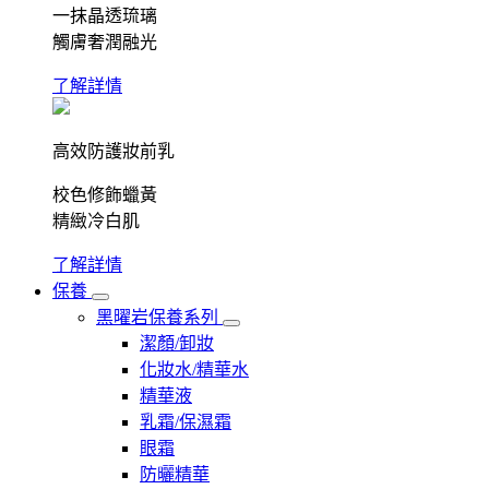
一抹晶透琉璃
觸膚奢潤融光
了解詳情
高效防護妝前乳
校色修飾蠟黃
精緻冷白肌
了解詳情
保養
黑曜岩保養系列
潔顏/卸妝
化妝水/精華水
精華液
乳霜/保濕霜
眼霜
防曬精華