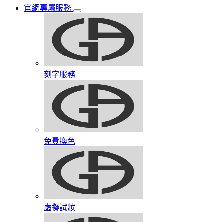
官網專屬服務
刻字服務
免費換色
虛擬試妝