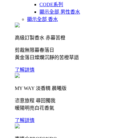
CODE系列
顯示全部 男性香水
顯示全部 香水
高級訂製香水 赤暮苦橙
剪裁無限暮春落日
黃金落日燦爛沉靜的苦橙草語
了解詳情
MY WAY 淡香精 晨曦版
恣意旅程 尋回獨我
暖陽明亮白花香氣
了解詳情