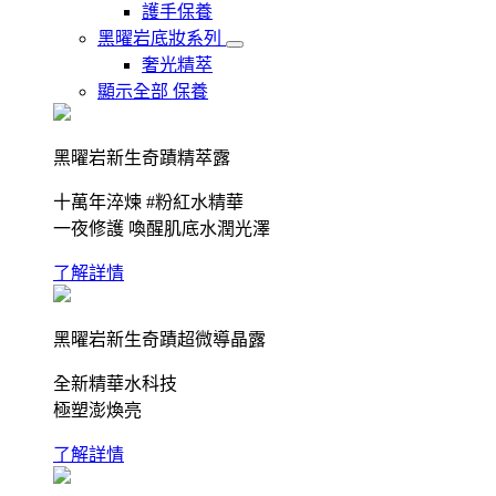
護手保養
黑曜岩底妝系列
奢光精萃
顯示全部 保養
黑曜岩新生奇蹟精萃露
十萬年淬煉 #粉紅水精華
一夜修護 喚醒肌底水潤光澤
了解詳情
黑曜岩新生奇蹟超微導晶露
全新精華水科技
極塑澎煥亮
了解詳情