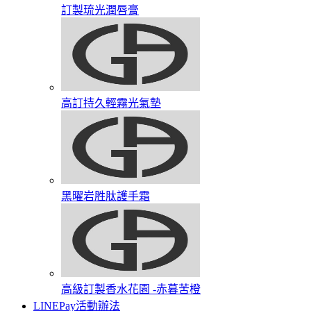
訂製琉光潤唇膏​
高訂持久輕霧光氣墊
黑曜岩胜肽護手霜​
高級訂製香水花園​ -赤暮苦橙
LINEPay活動辦法