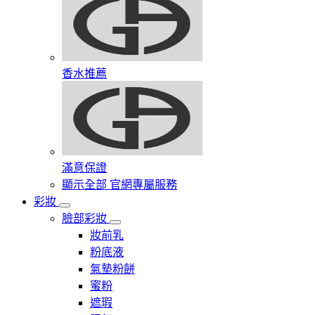
香水推薦
滿意保證
顯示全部 官網專屬服務
彩妝
臉部彩妝
妝前乳
粉底液
氣墊粉餅
蜜粉
遮瑕