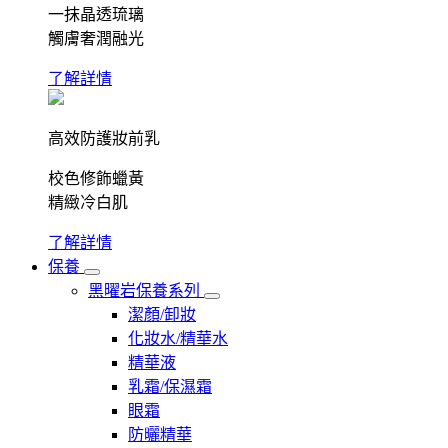
一抹晶透琉璃
觸膚奢潤融光
了解詳情
高效防護妝前乳
校色修飾蠟黃
精緻冷白肌
了解詳情
保養
黑曜岩保養系列
潔顏/卸妝
化妝水/精華水
精華液
乳霜/保濕霜
眼霜
防曬精華