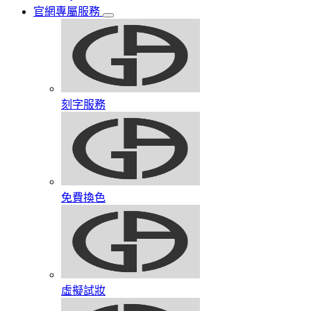
官網專屬服務
刻字服務
免費換色
虛擬試妝