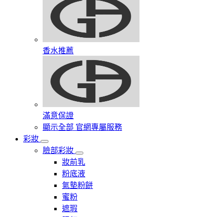
香水推薦
滿意保證
顯示全部 官網專屬服務
彩妝
臉部彩妝
妝前乳
粉底液
氣墊粉餅
蜜粉
遮瑕