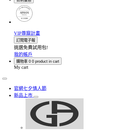
VIP尊寵計畫
訂閱電子報
挑選免費試用包!
我的帳戶
購物車
0
0 product in cart
My cart
官網七夕情人節
新品上市