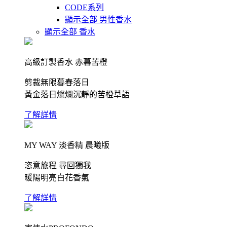
CODE系列
顯示全部 男性香水
顯示全部 香水
高級訂製香水 赤暮苦橙
剪裁無限暮春落日
黃金落日燦爛沉靜的苦橙草語
了解詳情
MY WAY 淡香精 晨曦版
恣意旅程 尋回獨我
暖陽明亮白花香氣
了解詳情