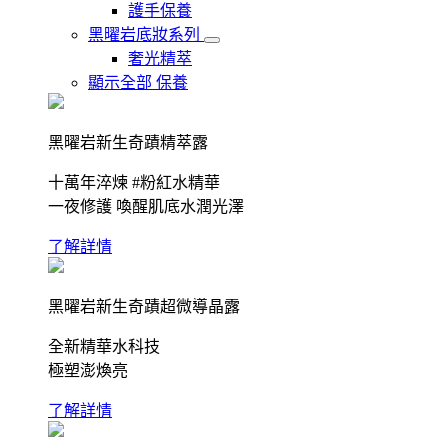
護手保養
黑曜岩底妝系列
奢光精萃
顯示全部 保養
黑曜岩新生奇蹟精萃露
十萬年淬煉 #粉紅水精華
一夜修護 喚醒肌底水潤光澤
了解詳情
黑曜岩新生奇蹟超微導晶露
全新精華水科技
極塑澎煥亮
了解詳情