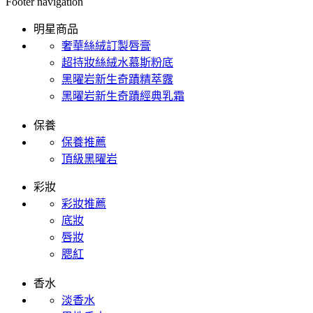
Footer navigation
明星商品
奢華絲絨訂製唇膏
超持妝絲絨水慕斯粉底
黑曜岩新生奇蹟精萃露
黑曜岩新生奇蹟經典乳霜
保養
保養推薦
頂級黑曜岩
彩妝
彩妝推薦
底妝
唇妝
腮紅
香水
淡香水