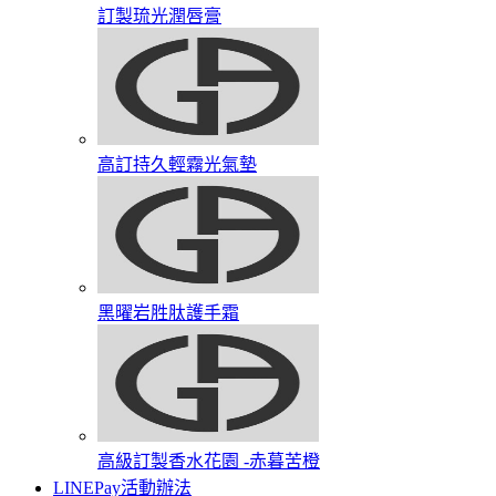
訂製琉光潤唇膏​
高訂持久輕霧光氣墊
黑曜岩胜肽護手霜​
高級訂製香水花園​ -赤暮苦橙
LINEPay活動辦法