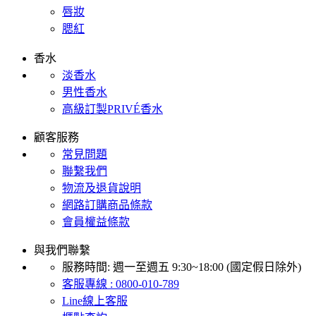
唇妝
腮紅
香水
淡香水
男性香水
高級訂製PRIVÉ香水
顧客服務
常見問題
聯繫我們
物流及退貨說明
網路訂購商品條款
會員權益條款
與我們聯繫
服務時間: 週一至週五 9:30~18:00 (國定假日除外)
客服專線 : 0800-010-789
Line線上客服