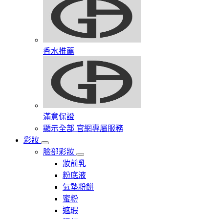
香水推薦
滿意保證
顯示全部 官網專屬服務
彩妝
臉部彩妝
妝前乳
粉底液
氣墊粉餅
蜜粉
遮瑕