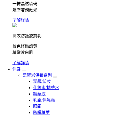
一抹晶透琉璃
觸膚奢潤融光
了解詳情
高效防護妝前乳
校色修飾蠟黃
精緻冷白肌
了解詳情
保養
黑曜岩保養系列
潔顏/卸妝
化妝水/精華水
精華液
乳霜/保濕霜
眼霜
防曬精華