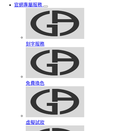
官網專屬服務
刻字服務
免費換色
虛擬試妝