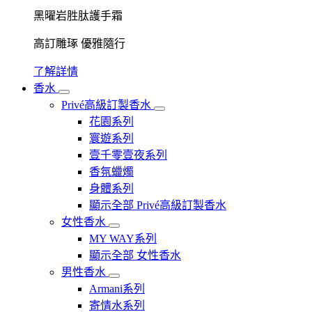
黑曜岩胜肽護手霜
高訂雕琢 優雅隨行
了解詳情
香水
Privé高級訂製香水
花園系列
寰遊系列
壹千零壹夜系列
香氛蠟燭
身體系列
顯示全部 Privé高級訂製香水
女性香水
MY WAY系列
顯示全部 女性香水
男性香水
Armani系列
寄情水系列