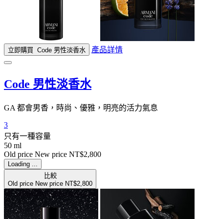
產品詳情
立即購買
Code 男性淡香水
Code 男性淡香水
GA 都會男香，時尚、優雅，明亮的活力氣息
3
只有一種容量
50 ml
Old price
New price
NT$2,800
Loading ...
比較
Old price
New price
NT$2,800