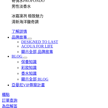
寄情水PROFONDO
男性淡香水
冰霜凜冽 極致魅力
清新海洋馥奇調
了解詳情
品牌故事
DESIGNED TO LAST
ACQUA FOR LIFE
顯示全部 品牌故事
BLOG
保養知識
彩妝知識
香水知識
顯示全部 BLOG
亞曼尼VIP尊寵計畫
櫃點
訂單查詢
為您解答