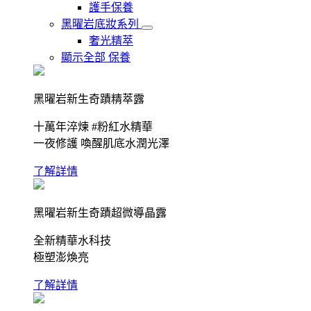
護手保養
黑曜岩底妝系列
奢光精萃
顯示全部 保養
黑曜岩新生奇蹟精萃露
十萬年淬煉 #粉紅水精華
一夜修護 喚醒肌底水潤光澤
了解詳情
黑曜岩新生奇蹟超微導晶露
全新精華水科技
極塑澎煥亮
了解詳情