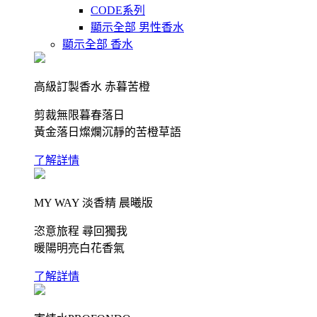
CODE系列
顯示全部 男性香水
顯示全部 香水
高級訂製香水 赤暮苦橙
剪裁無限暮春落日
黃金落日燦爛沉靜的苦橙草語
了解詳情
MY WAY 淡香精 晨曦版
恣意旅程 尋回獨我
暖陽明亮白花香氣
了解詳情