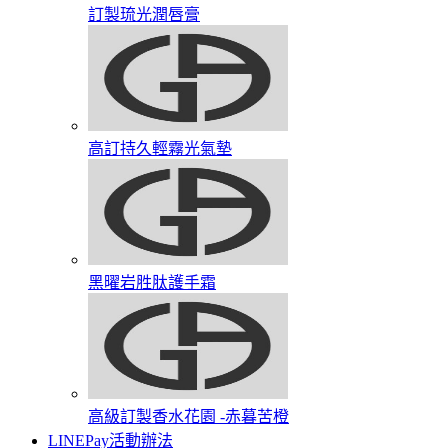
訂製琉光潤唇膏​
高訂持久輕霧光氣墊
黑曜岩胜肽護手霜​
高級訂製香水花園​ -赤暮苦橙
LINEPay活動辦法