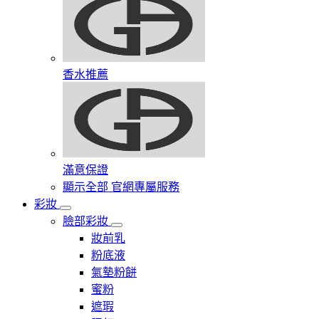
香水推薦
滿意保證
顯示全部 官網專屬服務
彩妝
臉部彩妝
妝前乳
粉底液
氣墊粉餅
蜜粉
遮瑕