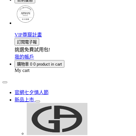
VIP尊寵計畫
訂閱電子報
挑選免費試用包!
我的帳戶
購物車
0
0 product in cart
My cart
官網七夕情人節
新品上市