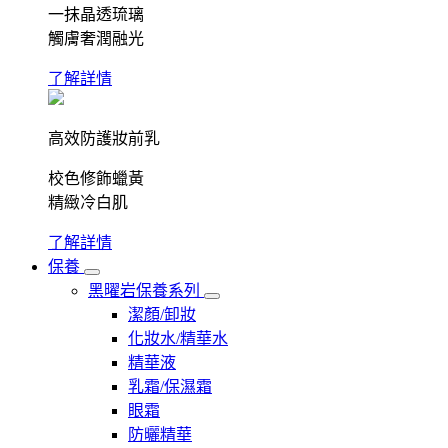
一抹晶透琉璃
觸膚奢潤融光
了解詳情
高效防護妝前乳
校色修飾蠟黃
精緻冷白肌
了解詳情
保養
黑曜岩保養系列
潔顏/卸妝
化妝水/精華水
精華液
乳霜/保濕霜
眼霜
防曬精華