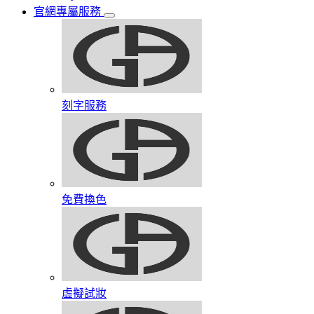
官網專屬服務
刻字服務
免費換色
虛擬試妝