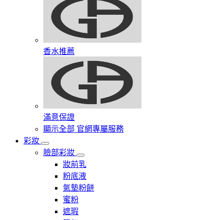
香水推薦
滿意保證
顯示全部 官網專屬服務
彩妝
臉部彩妝
妝前乳
粉底液
氣墊粉餅
蜜粉
遮瑕