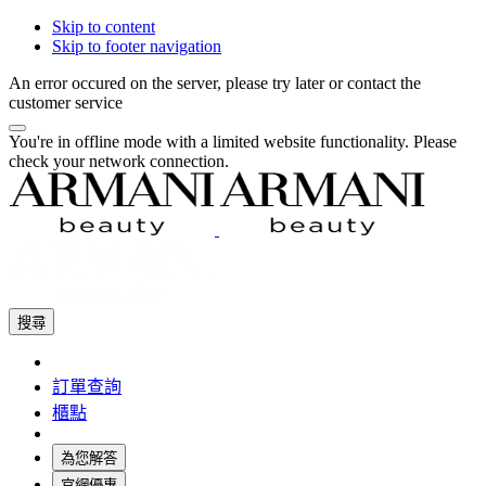
Skip to content
Skip to footer navigation
An error occured on the server, please try later or contact the
customer service
You're in offline mode with a limited website functionality. Please
check your network connection.
搜尋
訂單查詢
櫃點
為您解答
官網優惠