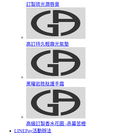
訂製琉光潤唇膏​
高訂持久輕霧光氣墊
黑曜岩胜肽護手霜​
高級訂製香水花園​ -赤暮苦橙
LINEPay活動辦法