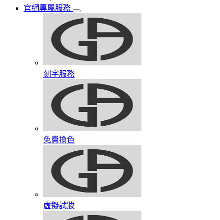
官網專屬服務
刻字服務
免費換色
虛擬試妝