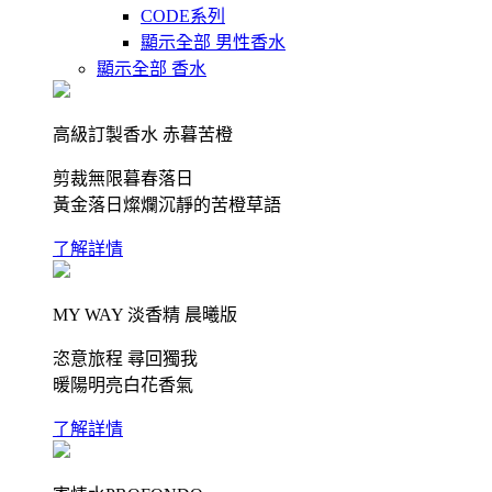
CODE系列
顯示全部 男性香水
顯示全部 香水
高級訂製香水 赤暮苦橙
剪裁無限暮春落日
黃金落日燦爛沉靜的苦橙草語
了解詳情
MY WAY 淡香精 晨曦版
恣意旅程 尋回獨我
暖陽明亮白花香氣
了解詳情