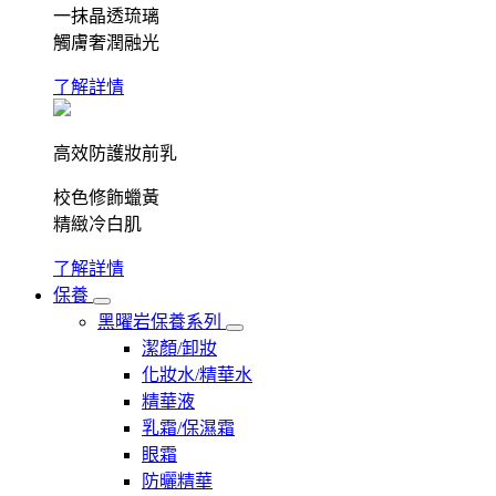
一抹晶透琉璃
觸膚奢潤融光
了解詳情
高效防護妝前乳
校色修飾蠟黃
精緻冷白肌
了解詳情
保養
黑曜岩保養系列
潔顏/卸妝
化妝水/精華水
精華液
乳霜/保濕霜
眼霜
防曬精華