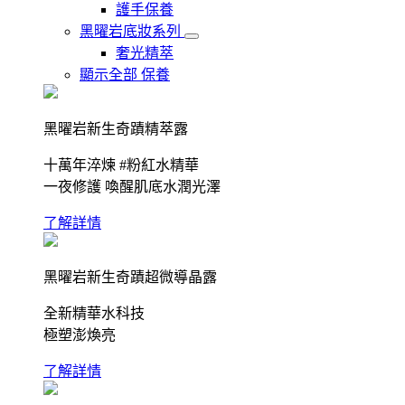
護手保養
黑曜岩底妝系列
奢光精萃
顯示全部 保養
黑曜岩新生奇蹟精萃露
十萬年淬煉 #粉紅水精華
一夜修護 喚醒肌底水潤光澤
了解詳情
黑曜岩新生奇蹟超微導晶露
全新精華水科技
極塑澎煥亮
了解詳情