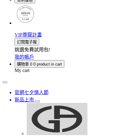
VIP尊寵計畫
訂閱電子報
挑選免費試用包!
我的帳戶
購物車
0
0 product in cart
My cart
官網七夕情人節
新品上市