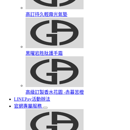
高訂持久輕霧光氣墊
黑曜岩胜肽護手霜​
高級訂製香水花園​ -赤暮苦橙
LINEPay活動辦法
官網專屬服務