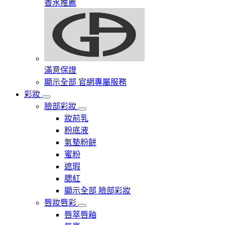
香水推薦
滿意保證
顯示全部 官網專屬服務
彩妝
臉部彩妝
妝前乳
粉底液
氣墊粉餅
蜜粉
遮瑕
腮紅
顯示全部 臉部彩妝
唇妝唇彩
唇萃唇釉