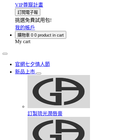
VIP尊寵計畫
訂閱電子報
挑選免費試用包!
我的帳戶
購物車
0
0 product in cart
My cart
官網七夕情人節
新品上市
訂製琉光潤唇膏​