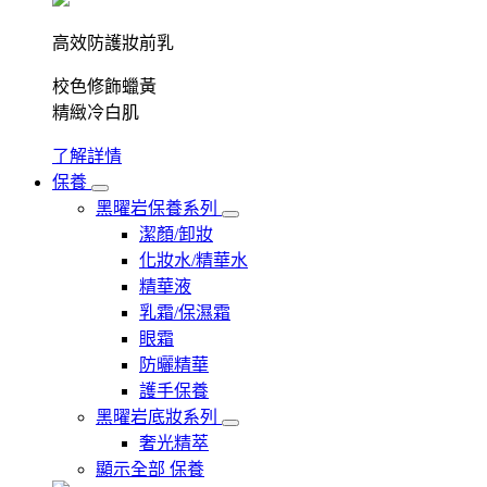
高效防護妝前乳
校色修飾蠟黃
精緻冷白肌
了解詳情
保養
黑曜岩保養系列
潔顏/卸妝
化妝水/精華水
精華液
乳霜/保濕霜
眼霜
防曬精華
護手保養
黑曜岩底妝系列
奢光精萃
顯示全部 保養