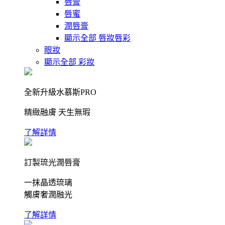
唇膏
唇蜜
潤唇膏
顯示全部 唇妝唇彩
眼妝
顯示全部 彩妝
全新升級水慕斯PRO
精緻融膚 天生無瑕
了解詳情
訂製琉光潤唇膏
一抹晶透琉璃
觸膚奢潤融光
了解詳情