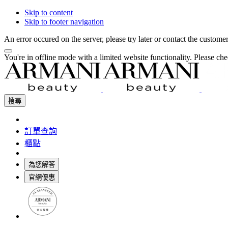
Skip to content
Skip to footer navigation
An error occured on the server, please try later or contact the custome
You're in offline mode with a limited website functionality. Please c
搜尋
訂單查詢
櫃點
為您解答
官網優惠