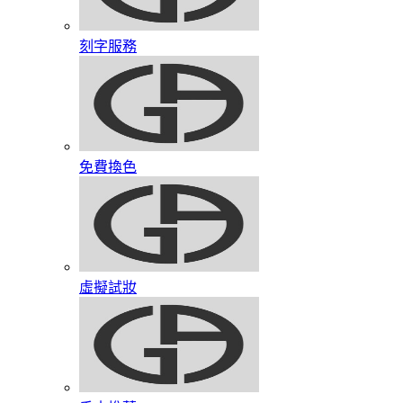
刻字服務
免費換色
虛擬試妝