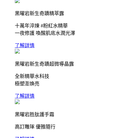
黑曜岩新生奇蹟精萃露
十萬年淬煉 #粉紅水精華
一夜修護 喚醒肌底水潤光澤
了解詳情
黑曜岩新生奇蹟超微導晶露
全新精華水科技
極塑澎煥亮
了解詳情
黑曜岩胜肽護手霜
高訂雕琢 優雅隨行