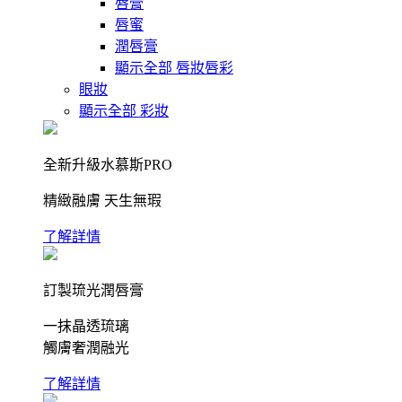
唇膏
唇蜜
潤唇膏
顯示全部 唇妝唇彩
眼妝
顯示全部 彩妝
全新升級水慕斯PRO
精緻融膚 天生無瑕
了解詳情
訂製琉光潤唇膏
一抹晶透琉璃
觸膚奢潤融光
了解詳情