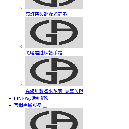
高訂持久輕霧光氣墊
黑曜岩胜肽護手霜​
高級訂製香水花園​ -赤暮苦橙
LINEPay活動辦法
官網專屬服務