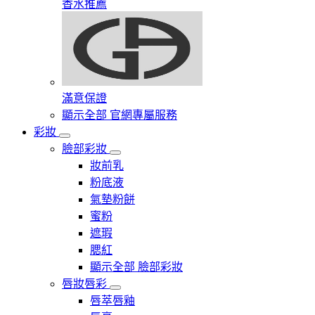
香水推薦
滿意保證
顯示全部 官網專屬服務
彩妝
臉部彩妝
妝前乳
粉底液
氣墊粉餅
蜜粉
遮瑕
腮紅
顯示全部 臉部彩妝
唇妝唇彩
唇萃唇釉