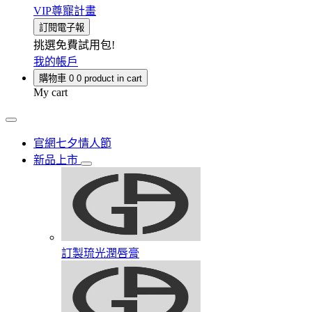
VIP尊寵計畫
訂閱電子報
挑選免費試用包!
我的帳戶
購物車
0
0 product in cart
My cart
官網七夕情人節
新品上市
訂製琉光潤唇膏​