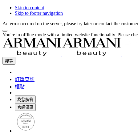
Skip to content
Skip to footer navigation
An error occured on the server, please try later or contact the custome
You're in offline mode with a limited website functionality. Please c
搜尋
訂單查詢
櫃點
為您解答
官網優惠