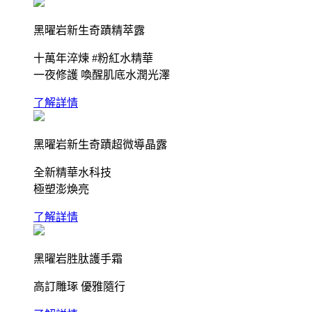
黑曜岩新生奇蹟精萃露
十萬年淬煉 #粉紅水精華
一夜修護 喚醒肌底水潤光澤
了解詳情
黑曜岩新生奇蹟超微導晶露
全新精華水科技
極塑澎煥亮
了解詳情
黑曜岩胜肽護手霜
高訂雕琢 優雅隨行