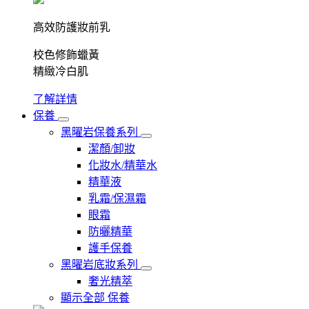
高效防護妝前乳
校色修飾蠟黃
精緻冷白肌
了解詳情
保養
黑曜岩保養系列
潔顏/卸妝
化妝水/精華水
精華液
乳霜/保濕霜
眼霜
防曬精華
護手保養
黑曜岩底妝系列
奢光精萃
顯示全部 保養