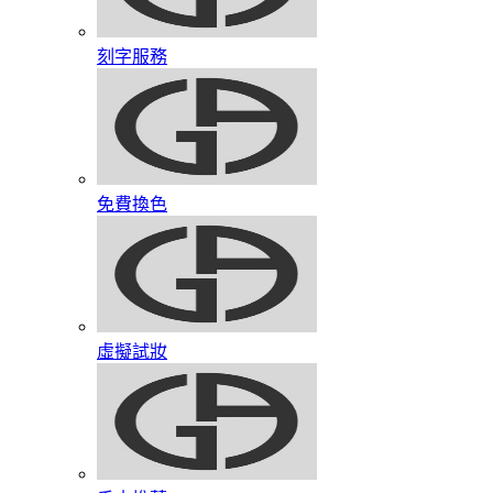
刻字服務
免費換色
虛擬試妝