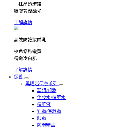
一抹晶透琉璃
觸膚奢潤融光
了解詳情
高效防護妝前乳
校色修飾蠟黃
精緻冷白肌
了解詳情
保養
黑曜岩保養系列
潔顏/卸妝
化妝水/精華水
精華液
乳霜/保濕霜
眼霜
防曬精華