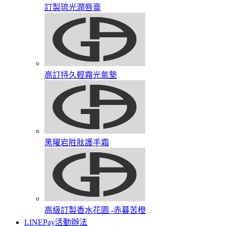
訂製琉光潤唇膏​
高訂持久輕霧光氣墊
黑曜岩胜肽護手霜​
高級訂製香水花園​ -赤暮苦橙
LINEPay活動辦法