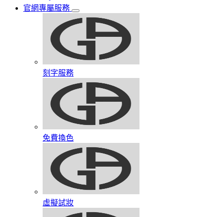
官網專屬服務
刻字服務
免費換色
虛擬試妝