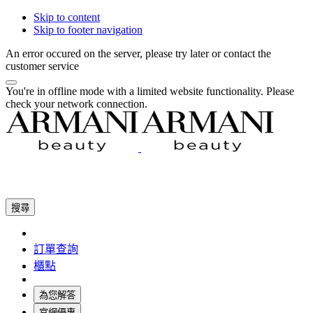
Skip to content
Skip to footer navigation
An error occured on the server, please try later or contact the
customer service
You're in offline mode with a limited website functionality. Please
check your network connection.
搜尋
訂單查詢
櫃點
為您解答
官網優惠