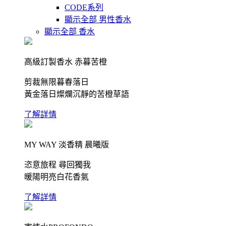
CODE系列
顯示全部 男性香水
顯示全部 香水
高級訂製香水 赤暮苦橙
剪裁無限暮春落日
黃金落日燦爛沉靜的苦橙草語
了解詳情
MY WAY 淡香精 晨曦版
恣意旅程 尋回獨我
暖陽明亮白花香氣
了解詳情