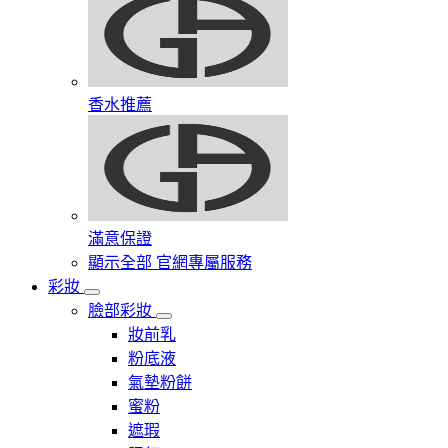
香水推薦
滿意保證
顯示全部 官網專屬服務
彩妝
臉部彩妝
妝前乳
粉底液
氣墊粉餅
蜜粉
遮瑕