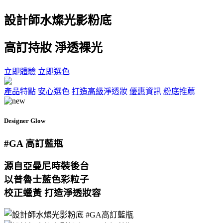
設計師水燦光影粉底
高訂持妝 淨透裸光
立即體驗
立即選色
產品
特點
安心
選色
打造高級
淨透妝
優惠
資訊
粉底
推薦
Designer Glow
#GA
高訂藍瓶
源自亞曼尼時裝後台
以普魯士藍色彩粒子
校正蠟黃 打造淨透妝容