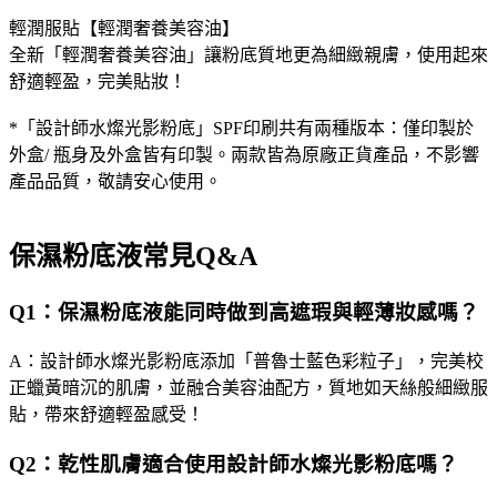
輕潤服貼【輕潤奢養美容油】
全新「輕潤奢養美容油」讓粉底質地更為細緻親膚，使用起來
舒適輕盈，完美貼妝！
*「設計師水燦光影粉底」SPF印刷共有兩種版本：僅印製於
外盒/ 瓶身及外盒皆有印製。兩款皆為原廠正貨產品，不影響
產品品質，敬請安心使用。
保濕粉底液常見Q&A
Q1：保濕粉底液能同時做到高遮瑕與輕薄妝感嗎？
A：設計師水燦光影粉底添加「普魯士藍色彩粒子」，完美校
正蠟黃暗沉的肌膚，並融合美容油配方，質地如天絲般細緻服
貼，帶來舒適輕盈感受！
Q2：乾性肌膚適合使用設計師水燦光影粉底嗎？