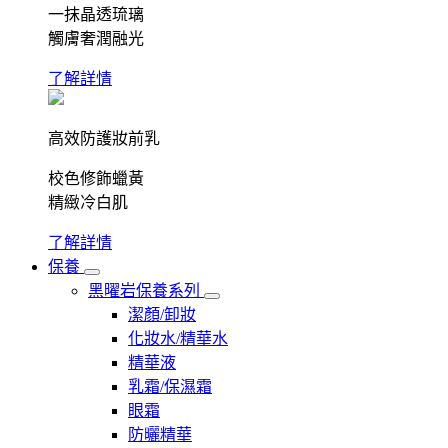
一抹晶透琉璃
觸膚奢潤融光
了解詳情
高效防護妝前乳
校色修飾蠟黃
精緻冷白肌
了解詳情
保養
黑曜岩保養系列
潔顏/卸妝
化妝水/精華水
精華液
乳霜/保濕霜
眼霜
防曬精華