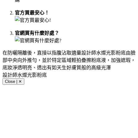
官方買最安心！
官網買有什麼好處？
在防曬隔離後，直接以指腹沾取適量設計師水燦光影粉底由臉
部中央向外推勻，並於特定區域輕拍疊擦粉底液，加強遮瑕，
底妝淨透明亮、透出有如天生好膚質般的高級光澤
設計師水燦光影粉底
Close | ✕