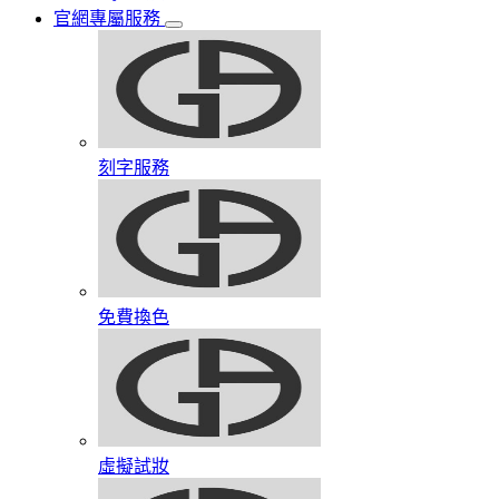
官網專屬服務
刻字服務
免費換色
虛擬試妝