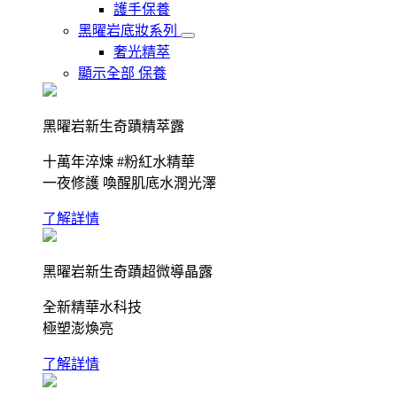
護手保養
黑曜岩底妝系列
奢光精萃
顯示全部 保養
黑曜岩新生奇蹟精萃露
十萬年淬煉 #粉紅水精華
一夜修護 喚醒肌底水潤光澤
了解詳情
黑曜岩新生奇蹟超微導晶露
全新精華水科技
極塑澎煥亮
了解詳情