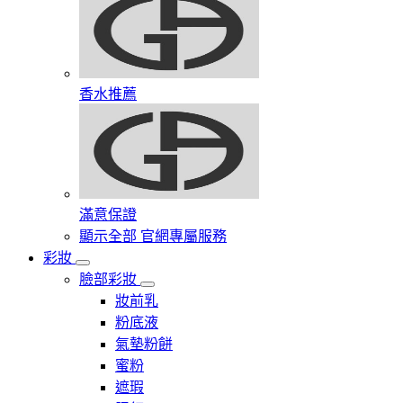
香水推薦
滿意保證
顯示全部 官網專屬服務
彩妝
臉部彩妝
妝前乳
粉底液
氣墊粉餅
蜜粉
遮瑕