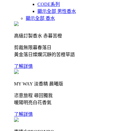
CODE系列
顯示全部 男性香水
顯示全部 香水
高級訂製香水 赤暮苦橙
剪裁無限暮春落日
黃金落日燦爛沉靜的苦橙草語
了解詳情
MY WAY 淡香精 晨曦版
恣意旅程 尋回獨我
暖陽明亮白花香氣
了解詳情