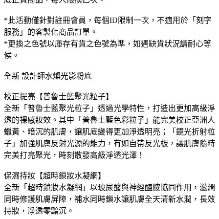
*此活動僅針對註冊會員，每個ID限制一次，不適用於「刻字
服務」的客製化商品訂單。
*更換之色號以庫存有貨之色號為準，如遇缺貨狀況請耐心等
候。
全新 設計師水燦光影粉底
校正提亮【普魯士藍聚光粒子】
全新「普魯士藍聚光粒子」透過光學特性，打造出更加高級淨
透的裸感妝效。其中「普魯士藍色彩粒子」能完美校正亞洲人
蠟黃、暗沉的肌膚，讓肌底變得更加淨透明亮；「鏡光折射粒
子」加強肌膚反射光源的能力，有如自帶反光板，讓肌膚隨時
完美打亮聚光，時刻散發高級淨透光澤！
保濕持妝【超時鎖妝水凝網】
全新「超時鎖妝水凝網」以玻尿酸與神經醯胺協同作用，滋潤
同時修護肌膚屏障，補水同時鎖水讓肌膚全天清新水潤，長效
持妝，淨透零黯沉。