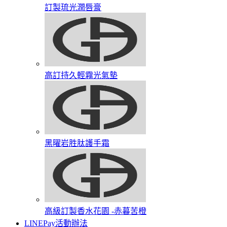
訂製琉光潤唇膏​
高訂持久輕霧光氣墊
黑曜岩胜肽護手霜​
高級訂製香水花園​ -赤暮苦橙
LINEPay活動辦法