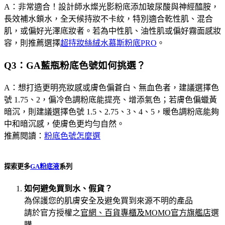
A：非常適合！設計師水燦光影粉底添加玻尿酸與神經醯胺，
長效補水鎖水，全天候持妝不卡紋，特別適合乾性肌、混合
肌，或偏好光澤底妝者。若為中性肌、油性肌或偏好霧面感妝
容，則推薦選擇
超持妝絲絨水慕斯粉底PRO
。
Q3：GA藍瓶粉底色號如何挑選？
A：想打造更明亮妝感或膚色偏蒼白、無血色者，建議選擇色
號 1.75、2，偏冷色調粉底能提亮、增添氣色；若膚色偏蠟黃
暗沉，則建議選擇色號 1.5、2.75、3、4、5，暖色調粉底能夠
中和暗沉感，使膚色更均勻自然。
推薦閱讀：
粉底色號怎麼選
探索更多
GA粉底液
系列
如何避免買到水、假貨？
為保護您的肌膚安全及避免買到來源不明的產品
請於官方授權之
官網、百貨專櫃及MOMO官方旗艦店
選
購