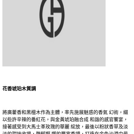
花香琥珀木質調
將廣藿香和黑檀木作為主體，率先施展魅惑的香氣 幻術，綴
以些許辛辣的番紅花，與金黃琥珀融合成 和諧的感官饗宴，
接著感受到大馬士革玫瑰的華麗 綻放，最後以粉狀香草及淡
淡的甜味收場，馥郁婀 娜的豐富香調，打造在金色沙漠中最