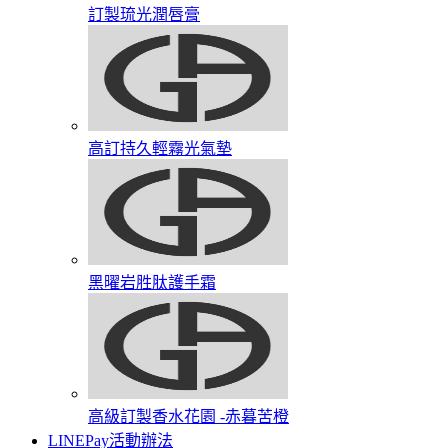
訂製琉光潤唇膏​
高訂持久輕霧光氣墊
黑曜岩胜肽護手霜​
高級訂製香水花園​ -赤暮苦橙
LINEPay活動辦法