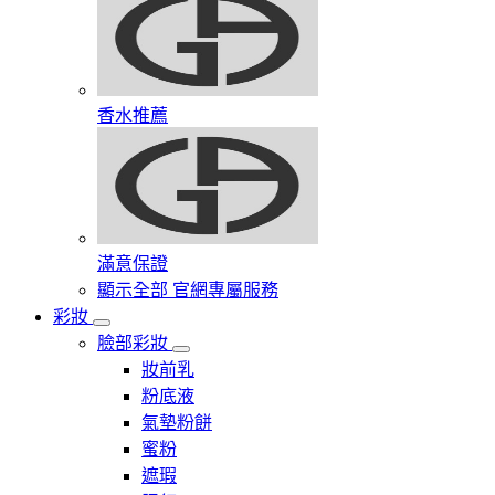
香水推薦
滿意保證
顯示全部 官網專屬服務
彩妝
臉部彩妝
妝前乳
粉底液
氣墊粉餅
蜜粉
遮瑕