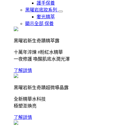
護手保養
黑曜岩底妝系列
奢光精萃
顯示全部 保養
黑曜岩新生奇蹟精萃露
十萬年淬煉 #粉紅水精華
一夜修護 喚醒肌底水潤光澤
了解詳情
黑曜岩新生奇蹟超微導晶露
全新精華水科技
極塑澎煥亮
了解詳情