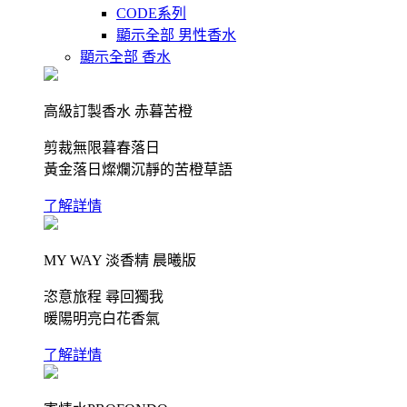
CODE系列
顯示全部 男性香水
顯示全部 香水
高級訂製香水 赤暮苦橙
剪裁無限暮春落日
黃金落日燦爛沉靜的苦橙草語
了解詳情
MY WAY 淡香精 晨曦版
恣意旅程 尋回獨我
暖陽明亮白花香氣
了解詳情