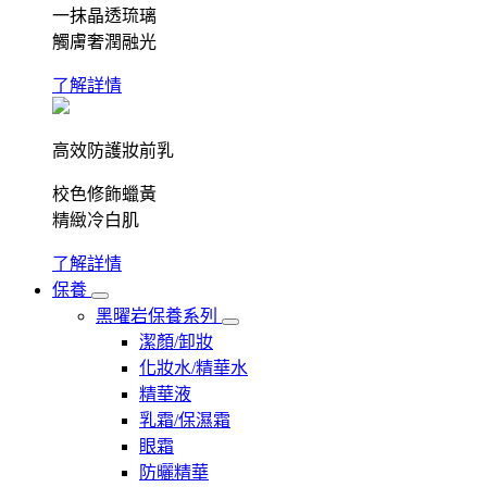
一抹晶透琉璃
觸膚奢潤融光
了解詳情
高效防護妝前乳
校色修飾蠟黃
精緻冷白肌
了解詳情
保養
黑曜岩保養系列
潔顏/卸妝
化妝水/精華水
精華液
乳霜/保濕霜
眼霜
防曬精華