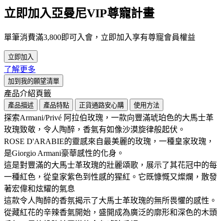
立即加入亞曼尼VIP尊寵計畫
單筆消費滿3,800即可入會，立即加入享有尊寵會員權益
立即加入
了解更多
加到我的願望清單
產品介紹頁籤
產品描述
產品特點
正貨通路安心購
使用方法
探索Armani/Privé 阿拉伯玫瑰，一款向豐滿琥珀色的大馬士革
玫瑰致敬，令人陶醉，香氣有如像沙漠旋律般起伏。
ROSE D'ARABIE的靈感來自最美麗的玫瑰，一種皇家玫瑰，
是Giorgio Armani豪華感性的化身。
這是對豐滿的大馬士革玫瑰的壯麗頌歌，展示了其花冠中的每
一種紅色，從皇家紫色到性感的猩紅。它既慷慨又燦爛，散發
著宏偉和炫耀的氣息
這款令人陶醉的香氛揭示了大馬士革玫瑰的無所畏懼的感性。
從藏紅花的辛辣香氣開始，盛開成為廣泛的廓形和深色的木頭