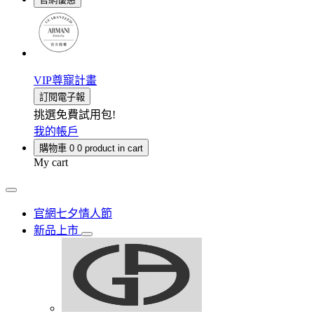
VIP尊寵計畫
訂閱電子報
挑選免費試用包!
我的帳戶
購物車
0
0 product in cart
My cart
官網七夕情人節
新品上市