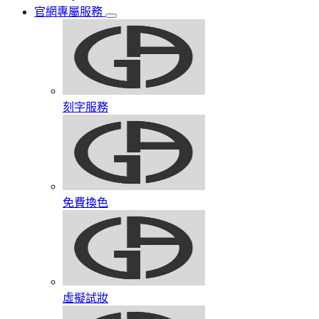
官網專屬服務
刻字服務
免費換色
虛擬試妝