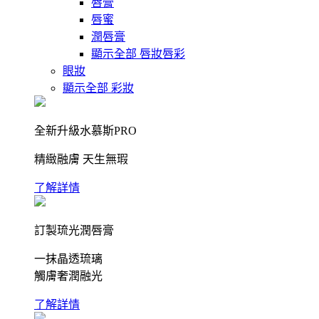
唇膏
唇蜜
潤唇膏
顯示全部 唇妝唇彩
眼妝
顯示全部 彩妝
全新升級水慕斯PRO
精緻融膚 天生無瑕
了解詳情
訂製琉光潤唇膏
一抹晶透琉璃
觸膚奢潤融光
了解詳情