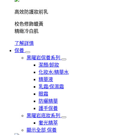
高效防護妝前乳
校色修飾蠟黃
精緻冷白肌
了解詳情
保養
黑曜岩保養系列
潔顏/卸妝
化妝水/精華水
精華液
乳霜/保濕霜
眼霜
防曬精華
護手保養
黑曜岩底妝系列
奢光精萃
顯示全部 保養