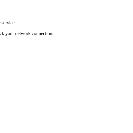
r service
heck your network connection.