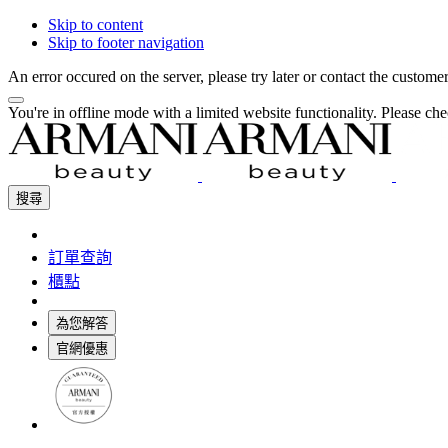
Skip to content
Skip to footer navigation
An error occured on the server, please try later or contact the custome
You're in offline mode with a limited website functionality. Please c
搜尋
訂單查詢
櫃點
為您解答
官網優惠