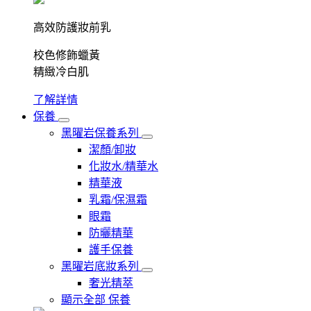
高效防護妝前乳
校色修飾蠟黃
精緻冷白肌
了解詳情
保養
黑曜岩保養系列
潔顏/卸妝
化妝水/精華水
精華液
乳霜/保濕霜
眼霜
防曬精華
護手保養
黑曜岩底妝系列
奢光精萃
顯示全部 保養