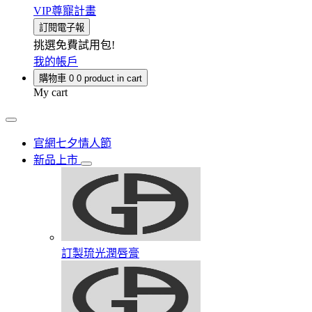
VIP尊寵計畫
訂閱電子報
挑選免費試用包!
我的帳戶
購物車
0
0 product in cart
My cart
官網七夕情人節
新品上市
訂製琉光潤唇膏​