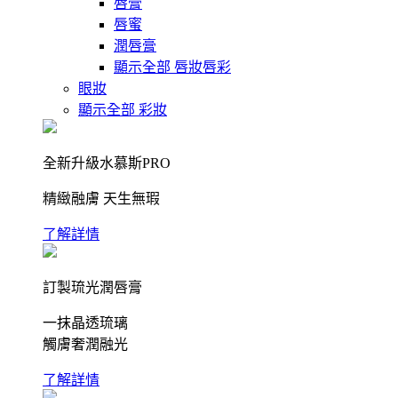
唇膏
唇蜜
潤唇膏
顯示全部 唇妝唇彩
眼妝
顯示全部 彩妝
全新升級水慕斯PRO
精緻融膚 天生無瑕
了解詳情
訂製琉光潤唇膏
一抹晶透琉璃
觸膚奢潤融光
了解詳情