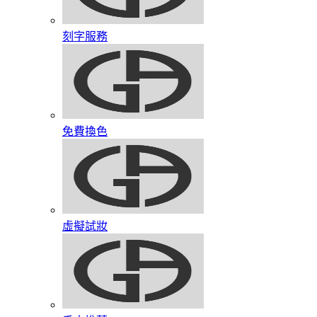
刻字服務
免費換色
虛擬試妝