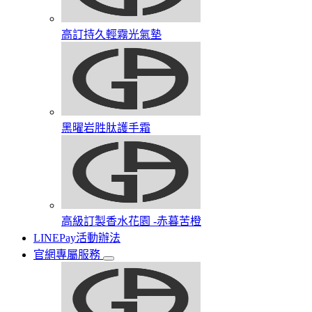
高訂持久輕霧光氣墊
黑曜岩胜肽護手霜​
高級訂製香水花園​ -赤暮苦橙
LINEPay活動辦法
官網專屬服務