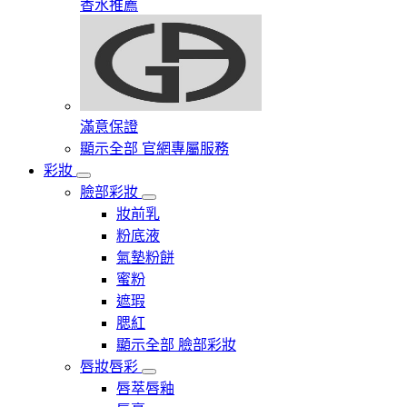
香水推薦
滿意保證
顯示全部 官網專屬服務
彩妝
臉部彩妝
妝前乳
粉底液
氣墊粉餅
蜜粉
遮瑕
腮紅
顯示全部 臉部彩妝
唇妝唇彩
唇萃唇釉