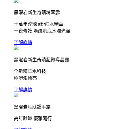
黑曜岩新生奇蹟精萃露
十萬年淬煉 #粉紅水精華
一夜修護 喚醒肌底水潤光澤
了解詳情
黑曜岩新生奇蹟超微導晶露
全新精華水科技
極塑澎煥亮
了解詳情
黑曜岩胜肽護手霜
高訂雕琢 優雅隨行