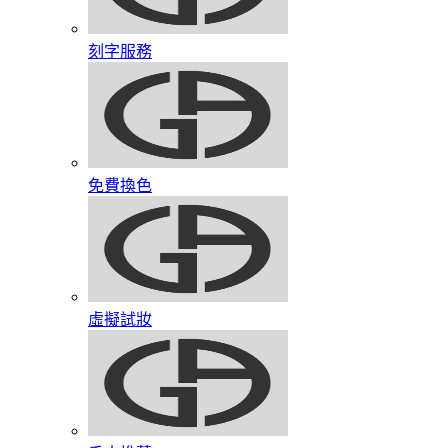
刻字服務
免費換色
虛擬試妝