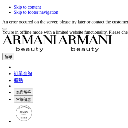
Skip to content
Skip to footer navigation
An error occured on the server, please try later or contact the custome
You're in offline mode with a limited website functionality. Please c
搜尋
訂單查詢
櫃點
為您解答
官網優惠