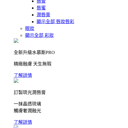
唇膏
唇蜜
潤唇膏
顯示全部 唇妝唇彩
眼妝
顯示全部 彩妝
全新升級水慕斯PRO
精緻融膚 天生無瑕
了解詳情
訂製琉光潤唇膏
一抹晶透琉璃
觸膚奢潤融光
了解詳情