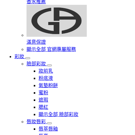
香水推薦
滿意保證
顯示全部 官網專屬服務
彩妝
臉部彩妝
妝前乳
粉底液
氣墊粉餅
蜜粉
遮瑕
腮紅
顯示全部 臉部彩妝
唇妝唇彩
唇萃唇釉