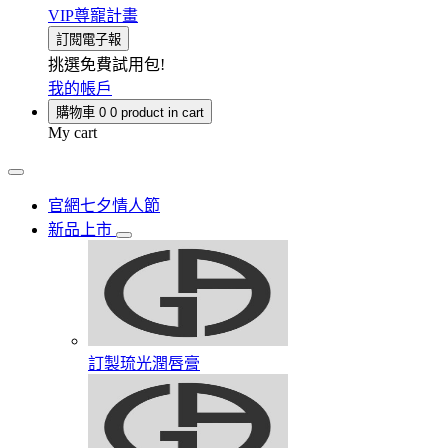
VIP尊寵計畫
訂閱電子報
挑選免費試用包!
我的帳戶
購物車
0
0 product in cart
My cart
官網七夕情人節
新品上市
訂製琉光潤唇膏​