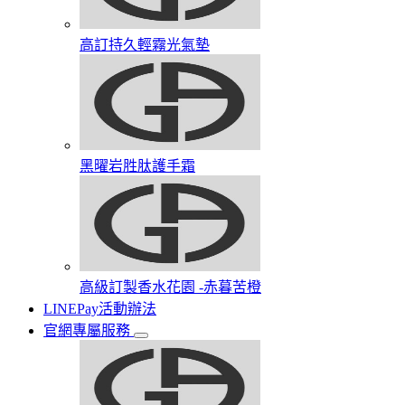
高訂持久輕霧光氣墊
黑曜岩胜肽護手霜​
高級訂製香水花園​ -赤暮苦橙
LINEPay活動辦法
官網專屬服務