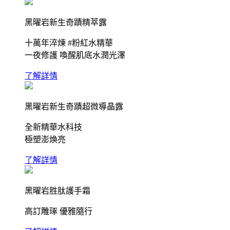
黑曜岩新生奇蹟精萃露
十萬年淬煉 #粉紅水精華
一夜修護 喚醒肌底水潤光澤
了解詳情
黑曜岩新生奇蹟超微導晶露
全新精華水科技
極塑澎煥亮
了解詳情
黑曜岩胜肽護手霜
高訂雕琢 優雅隨行